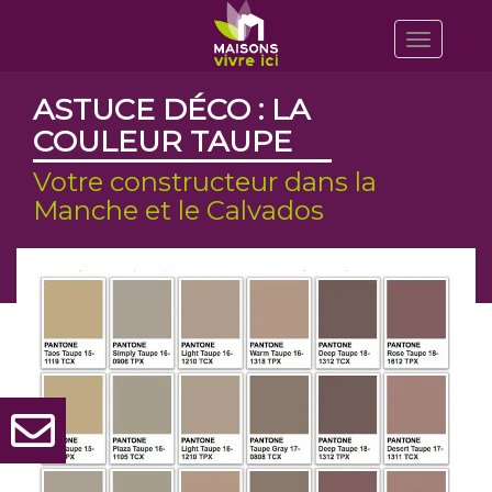
Toggle
navigatio
ASTUCE DÉCO : LA
COULEUR TAUPE
Votre constructeur dans la
Manche et le Calvados