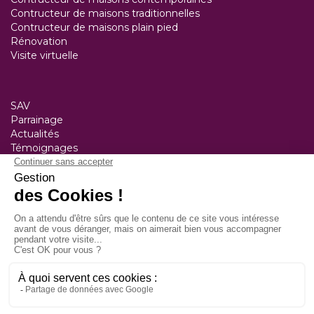
Contructeur de maisons traditionnelles
Contructeur de maisons plain pied
Rénovation
Visite virtuelle
SAV
Parrainage
Actualités
Témoignages
Nos agences
Constructeur Saint-Lô
50 rue Alexis de Tocqueville
50000 Saint Lô
Tél :
02 33 77 42 80
Constructeur Bayeux
20 rue Alain Chartier
14400 Bayeux
Tél :
02 31 51 79 14