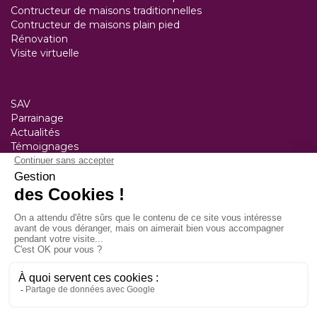
Contructeur de maisons traditionnelles
Contructeur de maisons plain pied
Rénovation
Visite virtuelle
SAV
Parrainage
Actualités
Témoignages
Nos agences
Constructeur Saint-Lô
50 rue Alexis de Tocqueville
50000 Saint Lô
Tél :
02 33 77 42 80
Constructeur Bayeux
20 rue Alain Chartier
14400 Bayeux
Tél :
02 31 51 79 14